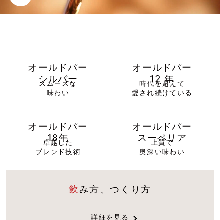
オールドパー
オールドパー
シルバー
12 年
スムーズな
時代を超えて
味わい
愛され続けている
オールドパー
オールドパー
18年
スーペリア
卓越した
上質で
ブレンド技術
奥深い味わい
飲み方、つくり方
詳細を見る