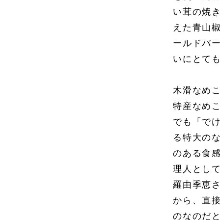
い茸の焼
えた青山
ールドパ
いにとて
木滑なめ
特産なめ
でも「で
る特大の
のある食
理人とし
羅由季恵
から、直
のなのだ