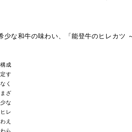
希少な和牛の味わい、「能登牛のヒレカツ 
で構成
認定す
少なく
やまざ
希少な
なヒレ
味わえ
やわら