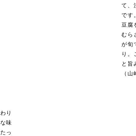
て、
です
豆腐
むら
が旬
り。
と旨
（山
んわり
厚な味
をたっ