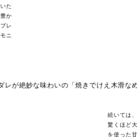
でいた
と豊か
のプレ
ーモニ
ダレが絶妙な味わいの「焼きでけえ木滑な
続いては
驚くほど
を使った