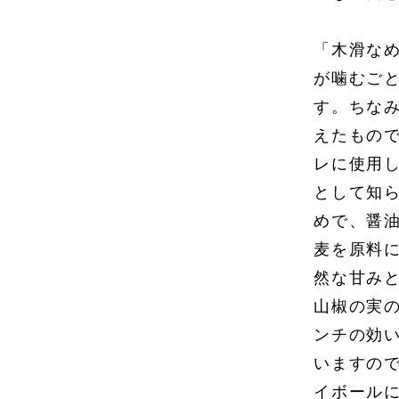
「木滑な
が噛むご
す。ちな
えたもの
レに使用
として知
めで、醤
麦を原料
然な甘み
山椒の実
ンチの効
いますの
イボール