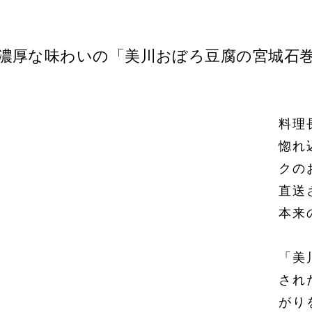
濃厚な味わいの「美川おぼろ豆腐の宮城石
料理
惚れ
クの
直送
本来
「美
され
がり