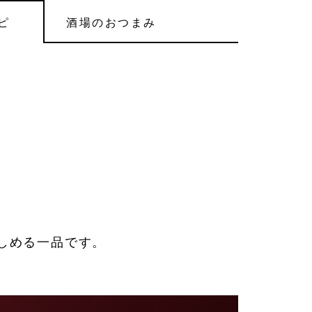
ピ
酒場
のおつまみ
しめる一品です。