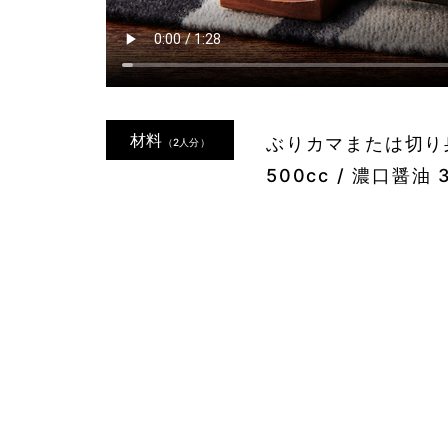
材料
ぶりカマまたは切り身 2
（2人分）
500cc / 濃口醤油 3
1
2