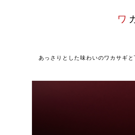
大根を適当な大きさに切り、下茹
ぶりカ
でする
やぬめ
は水で
5
6
あっさりとした味わいのワカサギと
弱火で1時間煮込み、濃口醤油を
味が染
入れてさらに30分加熱して、火を
に盛り