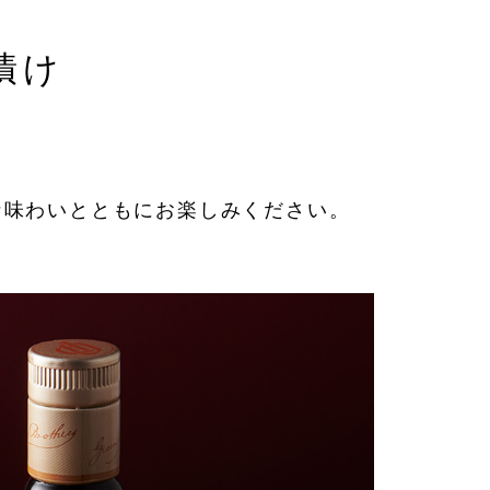
漬け
ぶりカ
沸いたら灰汁を取り除いて弱火に
し、砂糖を入れる
な味わいとともにお楽しみください。