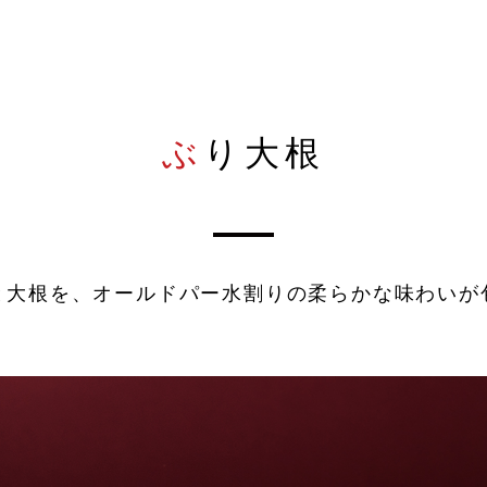
ぶり大根
下仁田ネギを焼き、肉を入
割下の材料を混ぜ、鍋に入
く
と大根を、オールドパー水割りの柔らかな味わいが