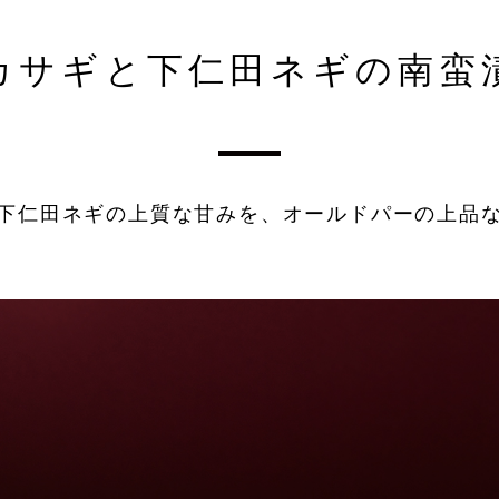
ワカサギと下仁田ネギの南蛮
マを熱湯にくぐらせて、血
鍋に水、昆布、酒、生姜、
りを取る ※取れにくい場合
マ、大根を入れて加熱する
流しながら取る
下仁田ネギの上質な甘みを、オールドパーの上品
み込むよう冷ました後、器
、柚子皮をのせて完成