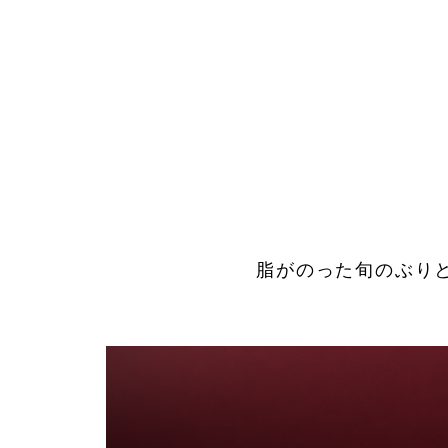
春菊、下仁田ネギ、椎茸を切る
牛脂で
れて焼
脂がのった旬のぶり