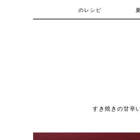
の
レシピ
すき焼きの甘辛