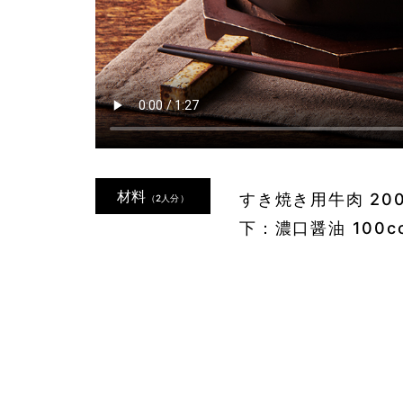
材料
すき焼き用牛肉 200g 
（2人分）
下：濃口醤油 100cc /
1
2