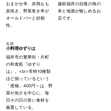
おまかせ串、赤鶏もも
越前福井の自慢の海の
炭焼き、野菜巻き串が
幸と地酒が愉しめるお
オールドパーと好相
店です。
性。
北陸
小料理ゆずりは
福井市の繁華街・片町
の和食処『ゆずり
は』。<br>常時10種類
ほど揃っているという
「煮物」400円～は、野
菜や魚介を中心に、毎
日その日の良い食材を
厳選している。